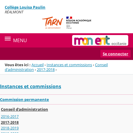
Panneau de gestion des cookies
Collège Louisa Paulin
Menu de la rubrique
Contenu
RÉALMONT
MENU
Se connecter
Vous êtes ici :
Accueil
›
Instances et commissions
›
Conseil
d'administration
›
2017-2018
›
Instances et commissions
Commission permanente
Conseil d'administration
2016-2017
2017-2018
2018-2019