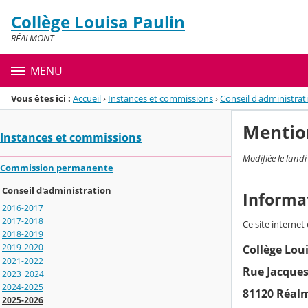
Panneau de gestion des cookies
Collège Louisa Paulin
Menu de la rubrique
Contenu
RÉALMONT
MENU
Vous êtes ici :
Accueil
›
Instances et commissions
›
Conseil d'administrat
Mentio
Instances et commissions
Modifiée le lund
Commission permanente
Conseil d'administration
Informa
2016-2017
2017-2018
Ce site internet
2018-2019
2019-2020
Collège Lou
2021-2022
Rue Jacque
2023_2024
2024-2025
81120 Réal
2025-2026