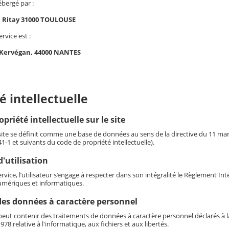
ébergé par :
e Ritay 31000 TOULOUSE
ervice est :
 Kervégan, 44000 NANTES
é intellectuelle
opriété intellectuelle sur le site
 site se définit comme une base de données au sens de la directive du 11 mars 
341-1 et suivants du code de propriété intellectuelle).
'utilisation
service, l’utilisateur s’engage à respecter dans son intégralité le Règlement I
mériques et informatiques.
des données à caractère personnel
eut contenir des traitements de données à caractère personnel déclarés à la 
978 relative à l'informatique, aux fichiers et aux libertés.