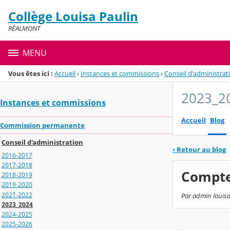
Panneau de gestion des cookies
Collège Louisa Paulin
Menu de la rubrique
Contenu
RÉALMONT
MENU
Vous êtes ici :
Accueil
›
Instances et commissions
›
Conseil d'administrat
2023_2
Instances et commissions
Accueil
Blog
Commission permanente
Conseil d'administration
‹
Retour au blog
2016-2017
2017-2018
Compte 
2018-2019
2019-2020
2021-2022
Par admin louisa-
2023_2024
2024-2025
2025-2026