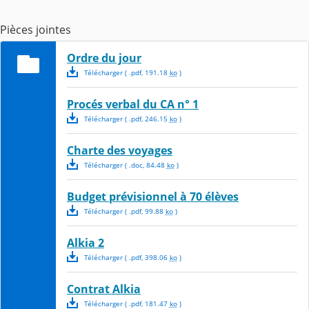
Pièces jointes
Ordre du jour
Télécharger
( .
pdf
,
191.18
ko
)
Procés verbal du CA n° 1
Télécharger
( .
pdf
,
246.15
ko
)
Charte des voyages
Télécharger
( .
doc
,
84.48
ko
)
Budget prévisionnel à 70 élèves
Télécharger
( .
pdf
,
99.88
ko
)
Alkia 2
Télécharger
( .
pdf
,
398.06
ko
)
Contrat Alkia
Télécharger
( .
pdf
,
181.47
ko
)