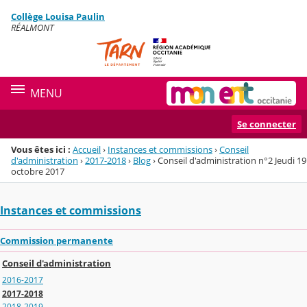
Panneau de gestion des cookies
Collège Louisa Paulin
Menu de la rubrique
Contenu
RÉALMONT
MENU
Se connecter
Vous êtes ici :
Accueil
›
Instances et commissions
›
Conseil
d'administration
›
2017-2018
›
Blog
›
Conseil d'administration n°2 Jeudi 19
octobre 2017
Instances et commissions
Commission permanente
Conseil d'administration
2016-2017
2017-2018
2018-2019