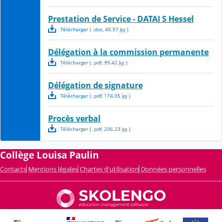
Prestation de Service - DATAI S Hessel
Télécharger
( .
doc
,
45.57
ko
)
Délégation à la commission permanente
Télécharger
( .
pdf
,
99.42
ko
)
Délégation de signature
Télécharger
( .
pdf
,
174.05
ko
)
Procès verbal
Télécharger
( .
pdf
,
206.23
ko
)
Collège Louisa Paulin
Contacts
Mentions légales
Chartes d'utilisation
Données personnelles