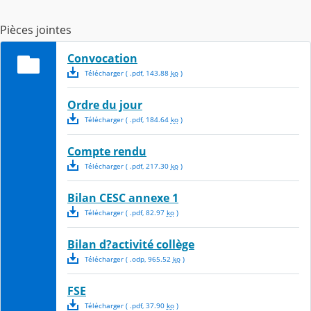
Pièces jointes
Convocation
Télécharger
( .
pdf
,
143.88
ko
)
Ordre du jour
Télécharger
( .
pdf
,
184.64
ko
)
Compte rendu
Télécharger
( .
pdf
,
217.30
ko
)
Bilan CESC annexe 1
Télécharger
( .
pdf
,
82.97
ko
)
Bilan d?activité collège
Télécharger
( .
odp
,
965.52
ko
)
FSE
Télécharger
( .
pdf
,
37.90
ko
)