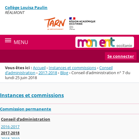
Panneau de gestion des cookies
Collège Louisa Paulin
Menu de la rubrique
Contenu
RÉALMONT
MENU
Se connecter
Vous êtes ici :
Accueil
›
Instances et commissions
›
Conseil
d'administration
›
2017-2018
›
Blog
›
Conseil d'administration n° 7 du
lundi 25 juin 2018
Instances et commissions
Commission permanente
Conseil d'administration
2016-2017
2017-2018
2018-2019