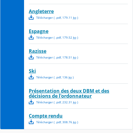
Angleterre
Télécharger
( .
pdf
,
179.11
ko
)
Espagne
Télécharger
( .
pdf
,
179.52
ko
)
Razisse
Télécharger
( .
pdf
,
178.51
ko
)
Ski
Télécharger
( .
pdf
,
136
ko
)
Présentation des deux DBM et des
décisions de l'ordonnateur
Télécharger
( .
pdf
,
232.31
ko
)
Compte rendu
Télécharger
( .
pdf
,
308.76
ko
)